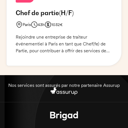
Chef de partie
(H/F)
Paris
43h
1032€
Rejoindre une entreprise de traiteur
événementiel à Paris en tant que Chef(fe) de
Partie, pour contribuer à offrir des services de
qualité pour des événements et des réceptions.
Vous serez en charge de l'organisation et de la
mise en place des services de restauration, de
préparer des plats et des desserts, en
respectant les normes d'hygiène et de sécurité
Nos services sont assurés par notre partenaire Assurup
alimentaire. Votre sens de l'organisation, votre
créativité et votre sens du détail seront très
appréciés. Vous devez être en mesure de
travailler seul et sous pression, et être à l'écoute
des demandes des clients.