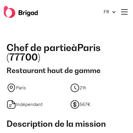
FR
Chef de partie
à
Paris
(
77700
)
Restaurant haut de gamme
Paris
21h
Indépendant
567€
Description de la mission