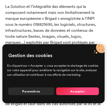
La Solution et l’intégralité des éléments qui la 
composent notamment mais non limitativement la 
marque européenne « Brigad » enregistrée à l’INPI 
sous le numéro 018821695, les logiciels, structures, 
infrastructures, bases de données et contenus de 
toute nature (textes, images, visuels, logos, 
marques…) exploités par Brigad sont protégés par 
des Droits de Propriété Intellectuelle.
Gestion des cookies
Les conditions de la licence sur la Solution sont 
détaillées en Annexe 1. Le Talent comprend et 
En cliquant sur « Accepter », vous acceptez le stockage de cookies
accepte que Brigad a mis en place des mesures pour 
sur votre appareil pour améliorer la navigation sur le site, analyser
son utilisation et contribuer à nos efforts de marketing.
contrôler l’utilisation de la Solution ainsi que le 
respect des conditions de la licence.
En dehors de l’utilisation normale de la Solution, le 
Paramètres
Accepter
Talent s’interdit, sauf autorisation écrite et préalable 
de Brigad et sauf dans les cas autorisés par la loi et la 