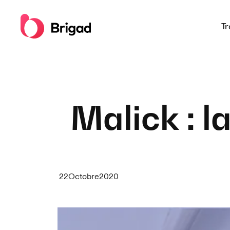
Tr
Malick : 
22
Octobre
2020