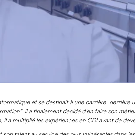
informatique et se destinait à une carrière “derrière u
mation” il a finalement décidé d’en faire son méti
, il a multiplié les expériences en CDI avant de dev
 son talent au service des plus vulnérables dans le