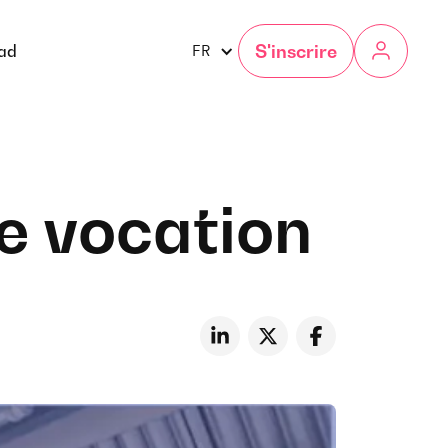
S'inscrire
gad
FR
e vocation