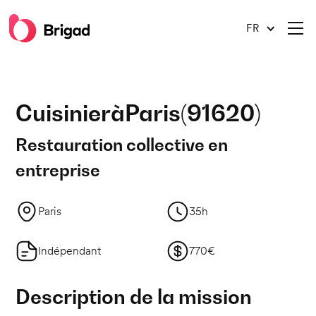
FR
Cuisinier
à
Paris
(
91620
)
Restauration collective en
entreprise
Paris
35h
Indépendant
770€
Description de la mission