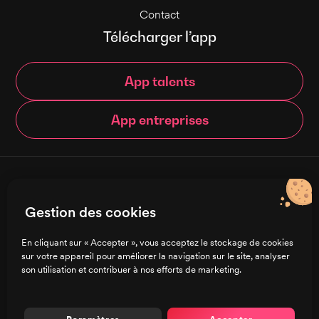
Contact
Télécharger l’app
App talents
App entreprises
© Brigad 2016-
2026
- Tous droits réservés
Gestion des cookies
Français
En cliquant sur « Accepter », vous acceptez le stockage de cookies
sur votre appareil pour améliorer la navigation sur le site, analyser
Charte de confidentialité
son utilisation et contribuer à nos efforts de marketing.
CGU/CGV
Mentions légales
Préférences de cookies