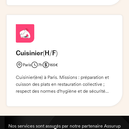
HACCP. Vous travaillerez en équipe avec le
chef référent.Vous devrez être disponible,
dynamique, motivé et organisé. Culinaire et
professionnel(le), votre expertise et votre
créativité permettront de satisfaire et de ravir
nos clients.
Cuisinier
(H/F)
Paris
7h
165€
Cuisinier(ère) à Paris. Missions : préparation et
cuisson des plats en restauration collective ;
respect des normes d'hygiène et de sécurité
alimentaire ; gestion des stocks. Qualités
requises : capacité à travailler en équipe, sens
des responsabilités, organisation et respect des
consignes. Pièce d'identité obligatoire.
Nos services sont assurés par notre partenaire Assurup