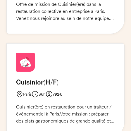
Offre de mission de Cuisinier(ère) dans la
restauration collective en entreprise à Paris.
Venez nous rejoindre au sein de notre équipe.
Mission pour un Cuisinier(ère) qui saura
satisfaire les clients et assurer un service de
qualité. Vous devrez préparer des plats variés et
savoureux. Prévoyez vos chaussures de
sécurité, votre tenue et votre pièce d'identité
pour votre sécurité.
Cuisinier
(H/F)
Paris
36h
792€
Cuisinier(ère) en restauration pour un traiteur /
événementiel à Paris.Votre mission : préparer
des plats gastronomiques de grande qualité et
gérer le service dans le respect des normes