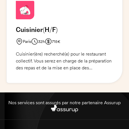
clients. Vous devez être polyvalent(e), créatif(ve)
et disposé(e) à travailler en équipe.
Cuisinier
(H/F)
Paris
32h
715€
Cuisinier(ère) recherché(e) pour le restaurant
collectif. Vous serez en charge de la préparation
des repas et de la mise en place des
présentations. Il est nécessaire que vous ayez
des compétences de cuisson et de
présentation, et que vous soyez capable de
travailler de manière autonome. Vous êtes
responsable de la satisfaction des clients, ainsi
Nos services sont assurés par notre partenaire Assurup
que de la qualité, de la précision et de la
sécurité des produits alimentaires. Vous devez
également être en mesure de gérer le temps et