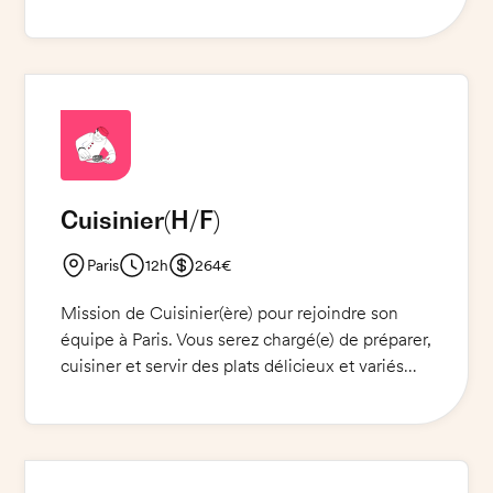
clients de la restauration collective et de les
servir. Vous serez en charge de la préparation
des plats, du service et du nettoyage. Vous
serez également tenu(e) de respecter les règles
d'hygiène et de sécurité alimentaire. Mission
pour une personne motivée et dynamique pour
relever ce challenge.
Cuisinier
(H/F)
Paris
12h
264€
Mission de Cuisinier(ère) pour rejoindre son
équipe à Paris. Vous serez chargé(e) de préparer,
cuisiner et servir des plats délicieux et variés
pour des événements et des traiteurs. Vous
travaillerez avec le Chef Cuisinier pour créer
des menus innovants et sur-mesure. Vous
devrez également réaliser des envois pour les