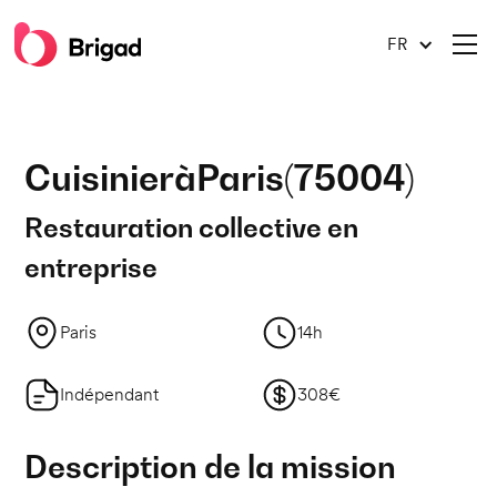
FR
Cuisinier
à
Paris
(
75004
)
Restauration collective en
entreprise
Paris
14h
Indépendant
308€
Description de la mission