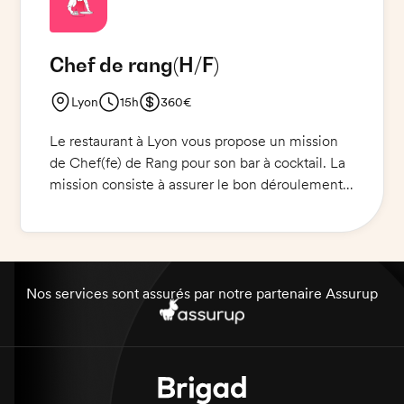
travaillerez en étroite collaboration avec
l'équipe de cuisine pour offrir des petits-
Chef de rang
(H/F)
déjeuners de qualité.
Lyon
15h
360€
Le restaurant à Lyon vous propose un mission
de Chef(fe) de Rang pour son bar à cocktail. La
mission consiste à assurer le bon déroulement
des services en salle et à accueillir et satisfaire
les clients. Compétences requises : excellente
présentation, grande capacité d'adaptation,
capacité à travailler sous pression et à respecter
les normes de qualité et de sécurité
Nos services sont assurés par notre partenaire Assurup
alimentaire. Une bonne connaissance des
produits et des vins est indispensable.