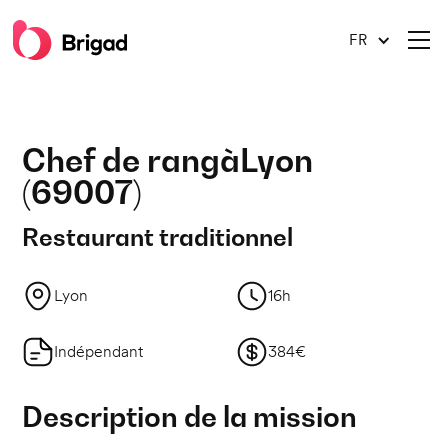
FR
Chef de rang
à
Lyon
(
69007
)
Restaurant traditionnel
Lyon
16h
Indépendant
384€
Description de la mission