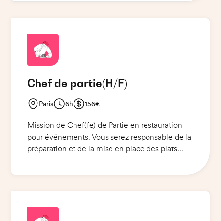
Vous serez amené à travailler au sein du service
Traiteur/Événementiel, ainsi qu'en cuisine. Vous
serez également responsable de la gestion des
stocks et des commandes.Vous êtes une
personne autonome, organisée et dynamique ?
Chef de partie
(H/F)
Paris
6h
156€
Mission de Chef(fe) de Partie en restauration
pour événements. Vous serez responsable de la
préparation et de la mise en place des plats
pour les clients. Vous devrez être capable
d'ouvrir rapidement et proprement des huîtres,
et de gérer La mission de cuisson et de
préparation. Vous devrez également vous
assurer que tous les plats soient de qualité et
qu'ils soient servis à l'heure. Vous serez