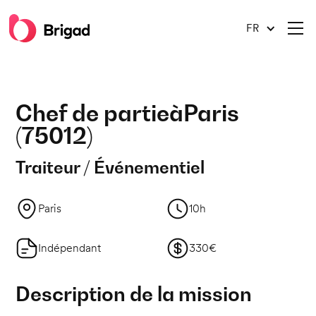
FR
Chef de partie
à
Paris
(
75012
)
Traiteur / Événementiel
Paris
10h
Indépendant
330€
Description de la mission