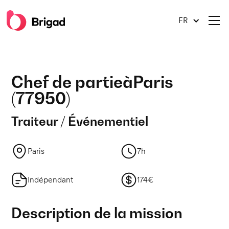
FR
Chef de partie
à
Paris
(
77950
)
Traiteur / Événementiel
Paris
7h
Indépendant
174€
Description de la mission