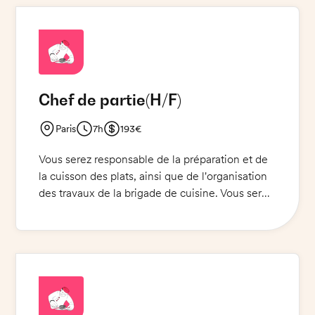
avec les clients et devrez être à l'écoute de
leurs remarques. Vous serez amené(e) à
travailler dans un cadre dynamique et exigeant.
Chef de partie
(H/F)
Paris
7h
193€
Vous serez responsable de la préparation et de
la cuisson des plats, ainsi que de l'organisation
des travaux de la brigade de cuisine. Vous serez
amené à organiser et planifier les services en
lien avec l'équipe et le chef de cuisine. Vous
devrez maintenir un niveau de qualité et de
sécurité alimentaires élevé, et veiller à
respecter les plans de travail et les budgets.
Une tenue de cuisine est exigée.