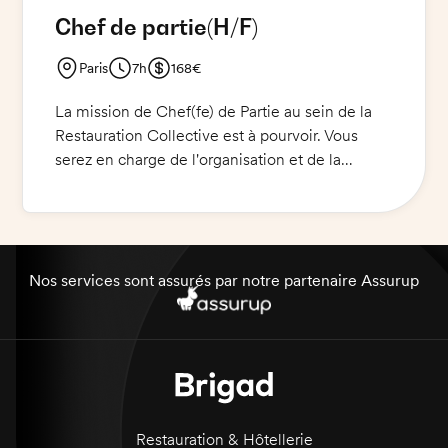
Chef de partie
(H/F)
Paris
7h
168€
La mission de Chef(fe) de Partie au sein de la
Restauration Collective est à pourvoir. Vous
serez en charge de l'organisation et de la
gestion de la partie de la production culinaire
en respectant les normes HACCP. Vous
travaillerez en étroite collaboration avec le Chef
de Cuisine et les autres membres de l'équipe.
Vous préparerez des plats selon les recettes et
Nos services sont assurés par notre partenaire Assurup
les standards de qualité définis, veillerez à la
qualité et à la présentation des mets, vous
assurerez le contrôle et le suivi des stocks et
des commandes, et vous serez responsable de
l'entretien des équipements de votre partie de
cuisine. Une tenue de cuisine (de préférence
Restauration & Hôtellerie
veste noire) sera demandée.