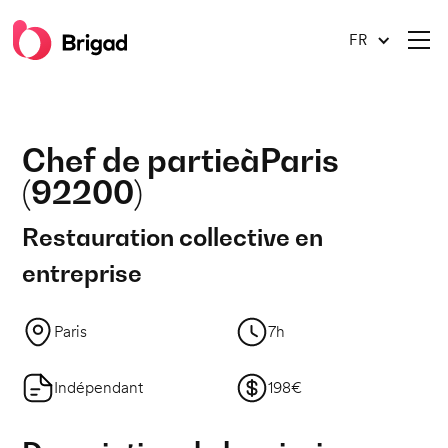
FR
Chef de partie
à
Paris
(
92200
)
Restauration collective en
entreprise
Paris
7h
Indépendant
198€