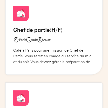
respect des consignes d'hygiène et de sécurité
alimentaire. Prévoyez votre tenue de travail et
votre pièce d'identité. Venez vivre une
expérience unique !
Chef de partie
(H/F)
Paris
10h
240€
Café à Paris pour une mission de Chef de
Partie. Vous serez en charge du service du midi
et du soir. Vous devrez gérer la préparation des
plats, la mise en place et le service en salle.
Vous devrez également gérer le personnel et
veiller à la qualité des plats.