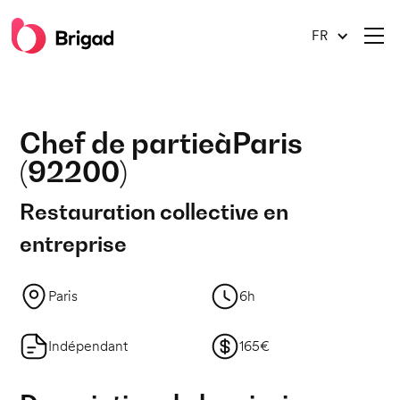
FR
Chef de partie
à
Paris
(
92200
)
Restauration collective en
entreprise
Paris
6h
Indépendant
165€