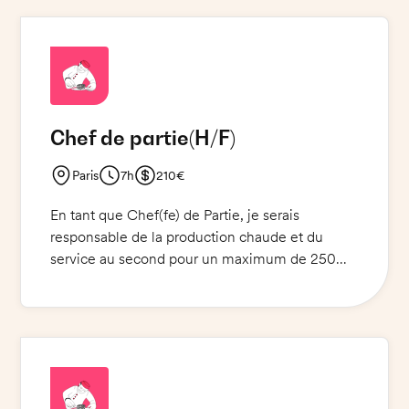
étroite collaboration avec l'équipe de cuisine et
le Chef(fe) de cuisine, et devrez respecter les
normes de qualité et de sécurité alimentaire.
Vous devrez porter des chaussures noires, un
pantalon noir et une veste noire lorsque vous
êtes sur le terrain.
Chef de partie
(H/F)
Paris
7h
210€
En tant que Chef(fe) de Partie, je serais
responsable de la production chaude et du
service au second pour un maximum de 250
couverts par jour. Je veillerais à ce que les plats
soient de qualité supérieure et préparés et
servis dans les délais impartis. Je me
concentrerais sur l'amélioration de la qualité et
de la satisfaction de la clientèle.