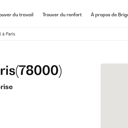
ouver du travail
Trouver du renfort
À propos de Bri
 à Paris
ris
(
78000
)
rise