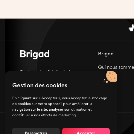
service. Vous devrez également veiller à ce
que les standards de qualité et de
présentation des plats soient maintenus à
tout moment. Vous serez en charge de
l'achat des produits, de la préparation et de
la mise en place des plats et du contrôle de
la qualité des aliments.
Brigad
Qui nous somme
Restauration & Hôtellerie
Carrières
Sanitaire & Médico-social
Gestion des cookies
Presse
En cliquant sur « Accepter », vous acceptez le stockage
de cookies sur votre appareil pour améliorer la
navigation sur le site, analyser son utilisation et
contribuer à nos efforts de marketing.
© Brigad 2016-
2026
- Tous droits réservés
Paramètres
Accepter