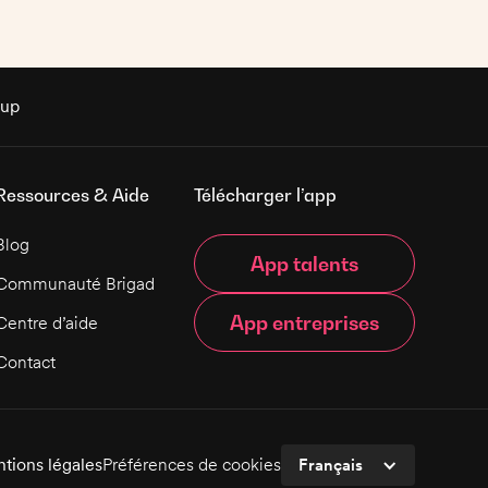
préparation et la présentation des plats, ainsi
que de la coordination des membres de
votre équipe. Vous aimez travailler en
équipe, être créatif et mettre en place des
méthodes de travail efficaces ?
rup
Ressources & Aide
Télécharger l’app
Blog
App talents
Communauté Brigad
App entreprises
Centre d’aide
Contact
tions légales
Préférences de cookies
Français