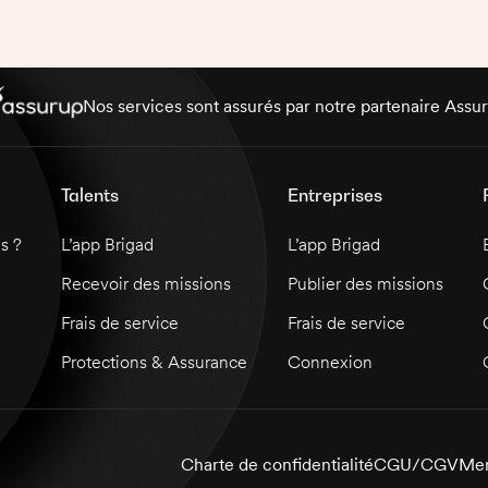
sécurité et utiliser des techniques culinaires
innovantes et des équipements modernes.
Vous devez également gérer la préparation
des aliments et leur présentation, ainsi que
le contrôle des stocks des produits et des
Nos services sont assurés par notre partenaire Assu
matières premières. Vous devez aussi
assurer le déroulement correct des services
et veiller à ce que les plats soient présentés
Talents
Entreprises
dans les meilleures conditions. Vous serez
responsable du respect des procédures, des
s ?
L’app Brigad
L’app Brigad
normes et des directives du restaurant.
Recevoir des missions
Publier des missions
Frais de service
Frais de service
Protections & Assurance
Connexion
Charte de confidentialité
CGU/CGV
Men