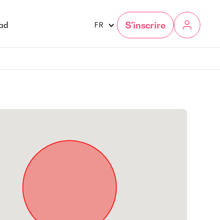
S'inscrire
gad
FR