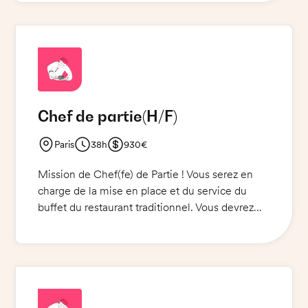
travaillerez en équipe et serez responsable de la
qualité et de la préparation des plats. Vous
devrez également être capable de respecter les
délais et les quantités demandées.
Chef de partie
(H/F)
Paris
38h
930€
Mission de Chef(fe) de Partie ! Vous serez en
charge de la mise en place et du service du
buffet du restaurant traditionnel. Vous devrez
organiser le travail de la brigade et veiller à ce
que le buffet soit prêt pour les clients. Vous
devrez également respecter les normes
d'hygiène et de sécurité alimentaire, et vous
serez responsable de la gestion des stocks et
des commandes.