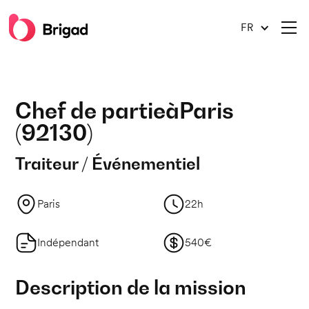
FR
Chef de partie
à
Paris
(
92130
)
Traiteur / Événementiel
Paris
22h
Indépendant
540€
Description de la mission