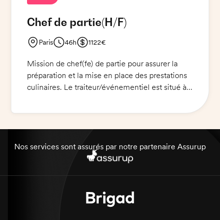
Chef de partie
(H/F)
Paris
46h
1122€
Mission de chef(fe) de partie pour assurer la
préparation et la mise en place des prestations
culinaires. Le traiteur/événementiel est situé à
Paris. Vous préparerez des cocktails et des plats
chauds et froids selon les recettes et les
directives du chef référent. Vous veillerez à la
qualité des produits et à la bonne gestion des
stocks. Vous serez en charge de l'organisation et
Nos services sont assurés par notre partenaire Assurup
de la préparation des événements. Une tenue
de cuisinier est exigée avec des chaussures de
sécurité et une veste.