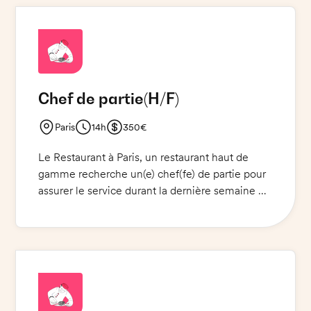
et vous montrer innovant(e) dans le choix des
mets. Une voiture est nécessaire pour ce poste.
Venez relever ce challenge !
Chef de partie
(H/F)
Paris
14h
350€
Le Restaurant à Paris, un restaurant haut de
gamme recherche un(e) chef(fe) de partie pour
assurer le service durant la dernière semaine de
l'année. Vous serez responsable du service du
restaurant et du bon déroulement des
opérations, vous devrez diriger votre équipe et
coordonner les différentes tâches. Vous devrez
également veiller à ce que le service soit de
qualité et à la hauteur des standards de
l'établissement.