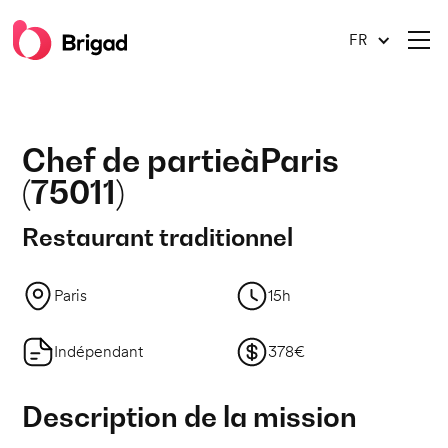
FR
Chef de partie
à
Paris
(
75011
)
Restaurant traditionnel
Paris
15h
Indépendant
378€
Description de la mission