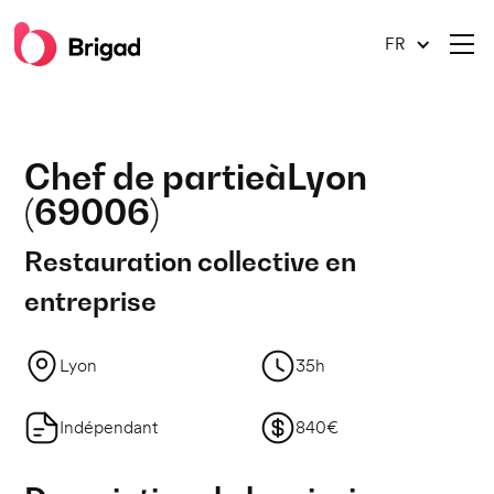
FR
Chef de partie
à
Lyon
(
69006
)
Restauration collective en
entreprise
Lyon
35h
Indépendant
840€