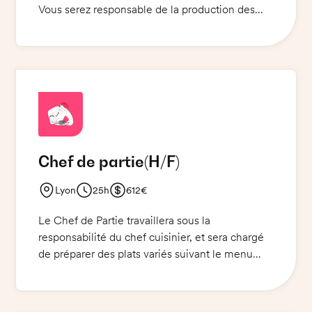
Vous serez responsable de la production des
800 couverts par jour. Vous organisez et
coordonnez les plats et vous veillez à la qualité
et à la fraîcheur des produits. Vous encadrez et
supervisez l'équipe de cuisine et collaborez
avec le personnel de service. Vous assurez le
respect des normes d'hygiène et de sécurité
alimentaire et le maintien des stocks.
Chef de partie
(H/F)
Lyon
25h
612€
Le Chef de Partie travaillera sous la
responsabilité du chef cuisinier, et sera chargé
de préparer des plats variés suivant le menu
établi. Vous devrez être à même de gérer les
stocks, réaliser les commandes, veiller à la
qualité et à la présentation des plats, et