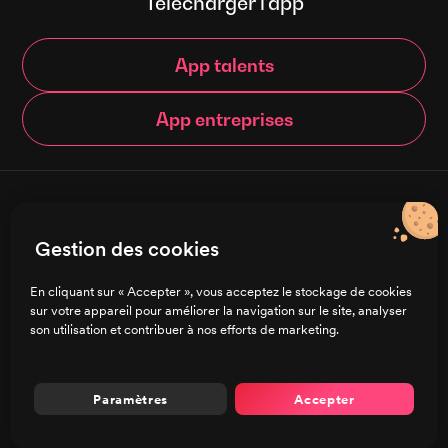
Télécharger l’app
App talents
App entreprises
© Brigad 2016-
2026
- Tous droits réservés
Gestion des cookies
Français
En cliquant sur « Accepter », vous acceptez le stockage de cookies
sur votre appareil pour améliorer la navigation sur le site, analyser
Charte de confidentialité
son utilisation et contribuer à nos efforts de marketing.
CGU/CGV
Mentions légales
Préférences de cookies
Paramètres
Accepter