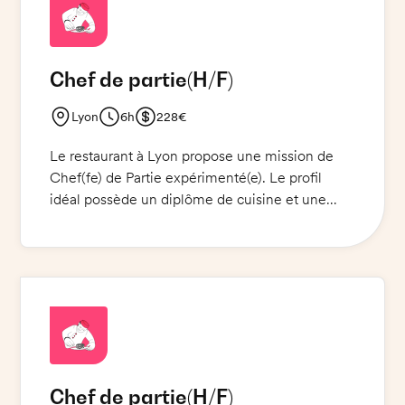
avec un horaire flexible, et vous travaillez en
équipe pour assurer un service de qualité. Si
vous êtes passionné(e) par la cuisine et le
Chef de partie
(H/F)
service à la clientèle, cette mission est faite
pour vous !
Lyon
6h
228€
Le restaurant à Lyon propose une mission de
Chef(fe) de Partie expérimenté(e). Le profil
idéal possède un diplôme de cuisine et une
expérience dans une restauration haut de
gamme. Le Chef de Partie devra prendre en
charge l'organisation et la production des plats,
diriger le personnel et veiller à la qualité des
plats et à la satisfaction des clients. Il devra
également s'assurer que tous les employés sont
habillés correctement et portent les bonnes
chaussures de sécurité et la tenue de cuisine
Chef de partie
(H/F)
appropriée. Une excellente présentation et des