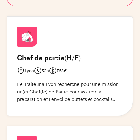
Chef de partie
(H/F)
Lyon
32h
768€
Le Traiteur à Lyon recherche pour une mission
un(e) Chef(fe) de Partie pour assurer la
préparation et l'envoi de buffets et cocktails.
Vous êtes responsable de la préparation et de la
mise en place des plats et des cocktails. Vous
veillez à la fraîcheur et à la qualité des produits,
et à ce que les normes de sécurité et d'hygiène
alimentaire soient respectées. Vous êtes à l'aise