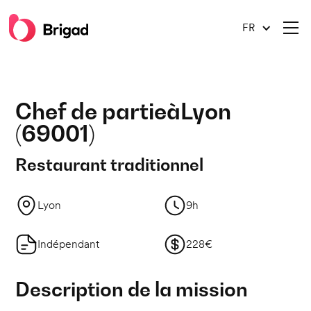
FR
Chef de partie
à
Lyon
(
69001
)
Restaurant traditionnel
Lyon
9h
Indépendant
228€
Description de la mission