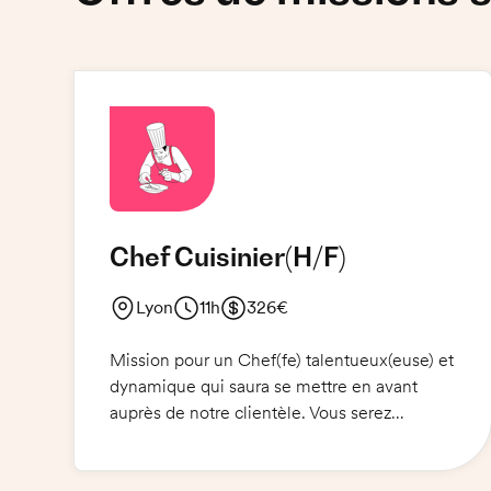
Chef Cuisinier
(H/F)
Lyon
11h
326€
Mission pour un Chef(fe) talentueux(euse) et
dynamique qui saura se mettre en avant
auprès de notre clientèle. Vous serez
responsable de la préparation et de la
présentation des plats, ainsi que du contrôle