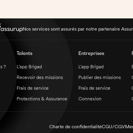
ardoise de desserts. Une excellente
connaissance en cuisine est requise pour ce
poste.
Nos services sont assurés par notre partenaire Assu
Talents
Entreprises
s ?
L’app Brigad
L’app Brigad
Recevoir des missions
Publier des missions
Frais de service
Frais de service
Protections & Assurance
Connexion
Charte de confidentialité
CGU/CGV
Men