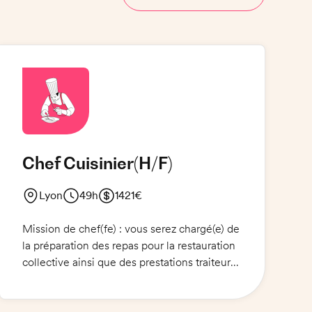
Chef Cuisinier
(H/F)
Lyon
49h
1421€
Mission de chef(fe) : vous serez chargé(e) de
la préparation des repas pour la restauration
collective ainsi que des prestations traiteur
et club. Vous devrez dresser les plats à
l'assiette et préparer des buffets et des