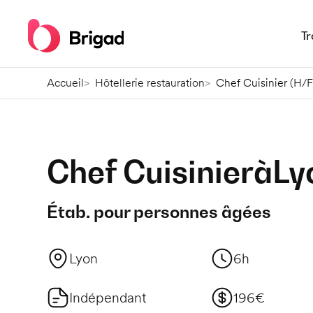
Tr
Accueil
Hôtellerie restauration
Chef Cuisinier (H/F
Chef Cuisinier
à
Ly
Étab. pour personnes âgées
Lyon
6h
Indépendant
196€