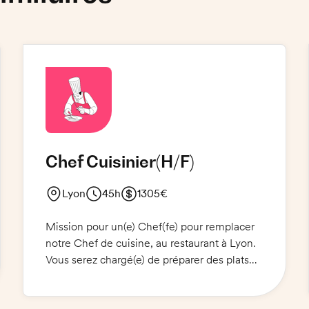
Chef Cuisinier
(H/F)
Lyon
45h
1305€
Mission pour un(e) Chef(fe) pour remplacer
notre Chef de cuisine, au restaurant à Lyon.
Vous serez chargé(e) de préparer des plats
maison : 1 entrée du jour, 1 plat du jour et 1
suggestion de la semaine ainsi qu'une