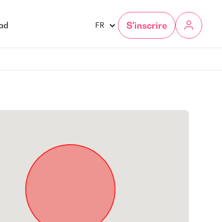
S'inscrire
gad
FR