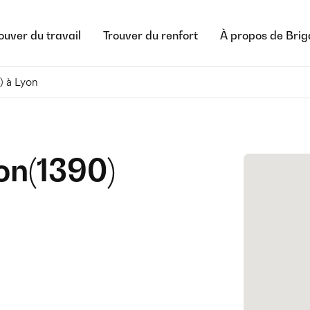
ouver du travail
Trouver du renfort
À propos de Bri
) à Lyon
on
(
1390
)