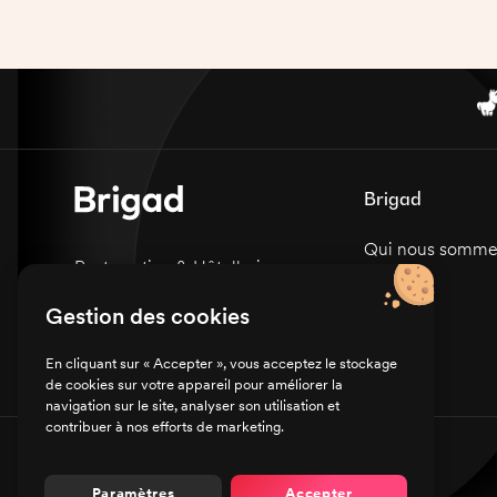
de la qualité et de la gestion des coûts. Vous
devrez également vous assurer de la bonne
tenue de la cuisine, de la formation et du
développement des membres de l'équipe. Il
est impératif de porter une tenue de cuisine
et des chaussures de sécurité, ainsi que de
manipuler les couteaux avec précaution.
Brigad
Qui nous somme
Restauration & Hôtellerie
Carrières
Sanitaire & Médico-social
Gestion des cookies
Presse
En cliquant sur « Accepter », vous acceptez le stockage
de cookies sur votre appareil pour améliorer la
navigation sur le site, analyser son utilisation et
contribuer à nos efforts de marketing.
© Brigad 2016-
2026
- Tous droits réservés
Paramètres
Accepter