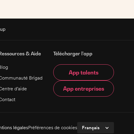
cocktails. Vous travaillerez en équipe afin de
fournir un service de qualité.
rup
Ressources & Aide
Télécharger l’app
Blog
App talents
Communauté Brigad
App entreprises
Centre d’aide
Contact
tions légales
Préférences de cookies
Français