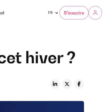
S'inscrire
gad
FR
et hiver ?