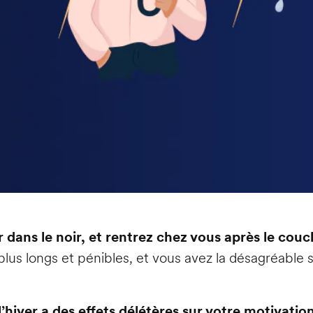
r dans le noir, et rentrez chez vous après le couch
lus longs et pénibles, et vous avez la désagréable
l’hiver a des effets délétères sur votre motivatio