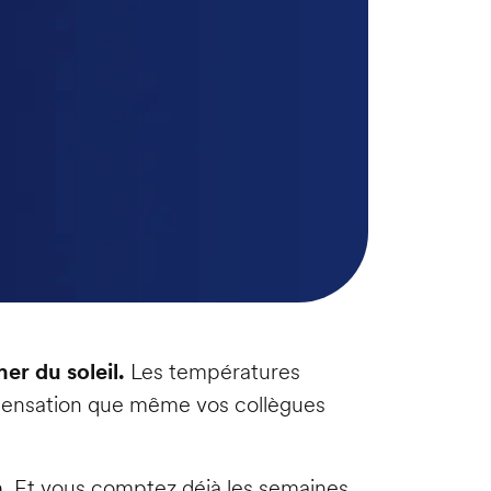
er du soleil.
Les températures
 sensation que même vos collègues
n
. Et vous comptez déjà les semaines