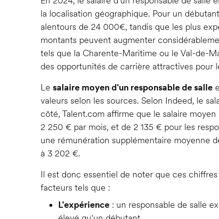
En 2024, le salaire d'un responsable de salle 
la localisation géographique. Pour un débutant
alentours de 24 000€, tandis que les plus ex
montants peuvent augmenter considérablement
tels que la Charente-Maritime ou le Val-de-Mar
des opportunités de carrière attractives pour l
Le
salaire moyen d'un responsable de salle
e
valeurs selon les sources. Selon Indeed, le sa
côté, Talent.com affirme que le salaire moyen 
2 250 € par mois, et de 2 135 € pour les respo
une rémunération supplémentaire moyenne de 
à 3 202 €.
Il est donc essentiel de noter que ces chiffres
facteurs tels que :
L'expérience
: un responsable de salle ex
élevé qu'un débutant.