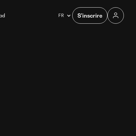
S'inscrire
gad
FR