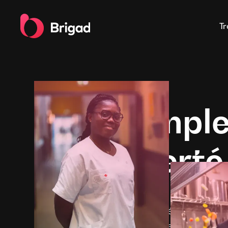
Tr
Zéro comple
100% liberté
Rejoignez la communauté des Talents et r
jusqu’à 5 offres de missions. Téléchargez l'
maintenant et travaillez dès demain en ta