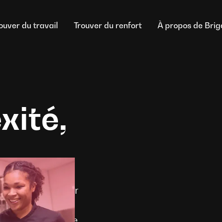
ouver du travail
Trouver du renfort
À propos de Bri
xité,
ecevez chaque jour
application
nt que Responsable