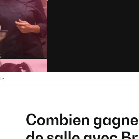
le
Combien gagne 
de salle avec B