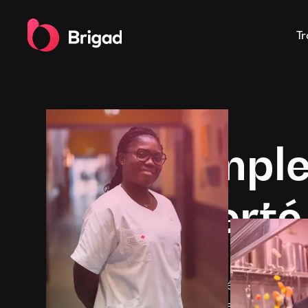
Tr
Zéro comple
100% liberté
Rejoignez la communauté des Talents et r
jusqu’à 5 offres de missions. Téléchargez l'
maintenant et travaillez dès demain en tan