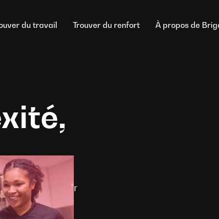
ouver du travail
Trouver du renfort
À propos de Bri
xité,
ecevez chaque jour
application
t que Chef de