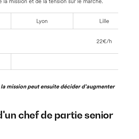
e la mission et de la tension sur le marché.
Lyon
Lille
22€/h
24€
 la mission peut ensuite décider d’augmenter
'un chef de partie senior