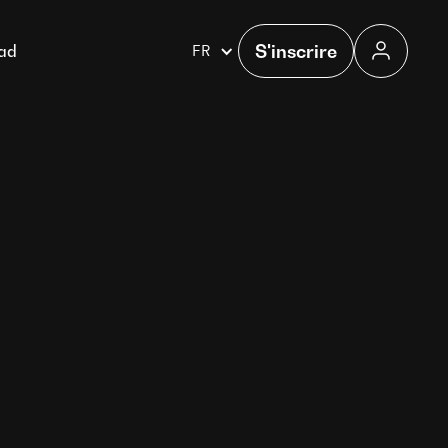
S'inscrire
gad
FR