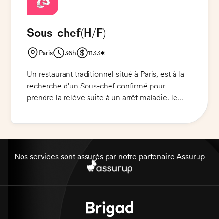
Sous-chef
(H/F)
Paris
36h
1133€
Un restaurant traditionnel situé à Paris, est à la
recherche d'un Sous-chef confirmé pour
prendre la relève suite à un arrêt maladie. le
profil idéal possède une excellente
connaissance de la cuisine traditionnelle et a
l'habitude de travailler sous pression. Il est
créatif et sait diriger un équipe et veille à
respecter les normes d'hygiène et de sécurité.
Nos services sont assurés par notre partenaire Assurup
La mission peut être prolongée.