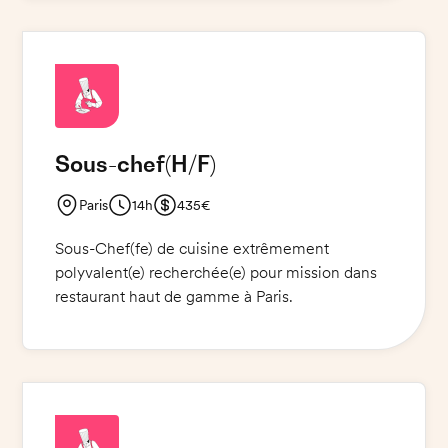
sécurité et de salubrité alimentaire soient
respectées. Vous aurez également à gérer le
personnel de cuisine et à vous assurer que les
tâches sont effectuées correctement et à
temps.
Sous-chef
(H/F)
Paris
14h
435€
Sous-Chef(fe) de cuisine extrêmement
polyvalent(e) recherchée(e) pour mission dans
restaurant haut de gamme à Paris.