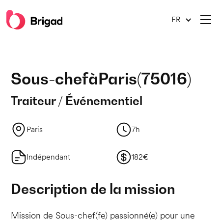
FR
Sous-chef
à
Paris
(
75016
)
Traiteur / Événementiel
Paris
7h
Indépendant
182€
Description de la mission
Mission de Sous-chef(fe) passionné(e) pour une