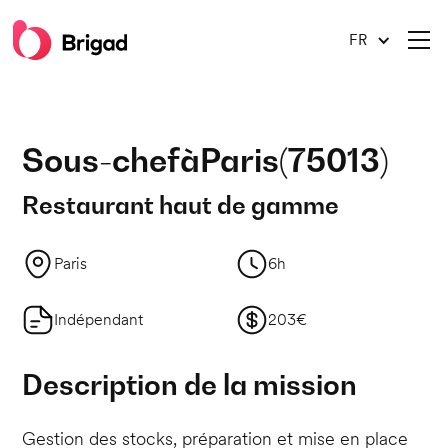
FR
Sous-chef
à
Paris
(
75013
)
Restaurant haut de gamme
Paris
6h
Indépendant
203€
Description de la mission
Gestion des stocks, préparation et mise en place