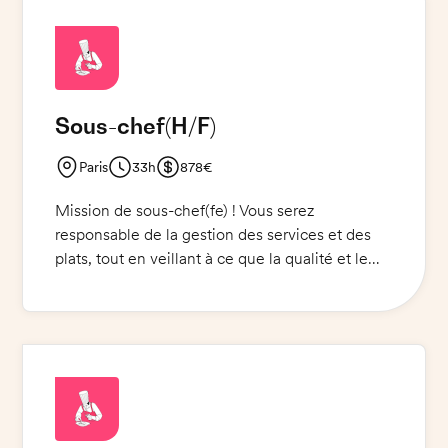
Sous-chef
(H/F)
Paris
33h
878€
Mission de sous-chef(fe) ! Vous serez
responsable de la gestion des services et des
plats, tout en veillant à ce que la qualité et le
respect des normes soient maintenus à un
niveau élevé. Vous aurez la responsabilité de
diriger et de superviser le personnel de cuisine,
et de coordonner et de gérer les activités de
préparation et de service. Vous devez être
habillé et chaussé de manière appropriée et
respecter les règles de sécurité et d'hygiène.