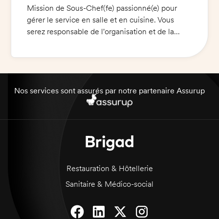
Mission de Sous-Chef(fe) passionné(e) pour
gérer le service en salle et en cuisine. Vous
serez responsable de l'organisation et de la
bonne gestion des tâches quotidiennes, des
stocks et des commandes alimentaires et des
plats. Vous devrez assurer le respect des
normes d'hygiène et de sécurité et veiller à ce
que les employés portent des vêtements de
Nos services sont assurés par notre partenaire Assurup
cuisine et des chaussures de sécurité
appropriés. Vous devrez également contrôler la
qualité des produits et des plats, ainsi que le
nettoyage et la maintenance des couteaux et
des ustensiles de cuisine.
Restauration & Hôtellerie
Sanitaire & Médico-social