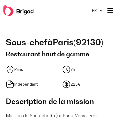
FR
Sous-chef
à
Paris
(
92130
)
Restaurant haut de gamme
Paris
7h
Indépendant
225€
Description de la mission
Mission de Sous-chef(fe) à Paris. Vous serez