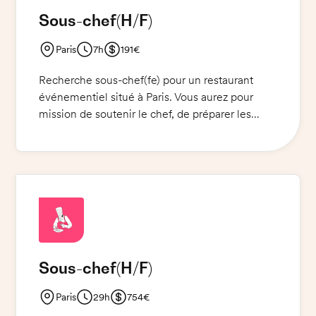
Sous-chef
(H/F)
Paris
7h
191€
Recherche sous-chef(fe) pour un restaurant
événementiel situé à Paris. Vous aurez pour
mission de soutenir le chef, de préparer les
plats et de veiller à leur qualité. Une tenue de
cuisinier et des chaussures de sécurité sont
requises.
Sous-chef
(H/F)
Paris
29h
754€