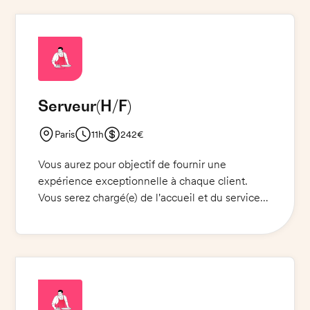
Serveur
(H/F)
Paris
11h
242€
Vous aurez pour objectif de fournir une
expérience exceptionnelle à chaque client.
Vous serez chargé(e) de l'accueil et du service
des clients, de la prise et de l'enregistrement
des commandes, de l'exécution des
commandes et de l'entretien de la salle de
restaurant. Vous devrez également effectuer
des tâches de plonge telles que le nettoyage
des plats, des assiettes et des couverts. Vous