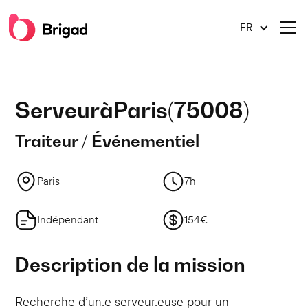
FR
Serveur
à
Paris
(
75008
)
Traiteur / Événementiel
Paris
7h
Indépendant
154€
Description de la mission
Recherche d’un.e serveur.euse pour un