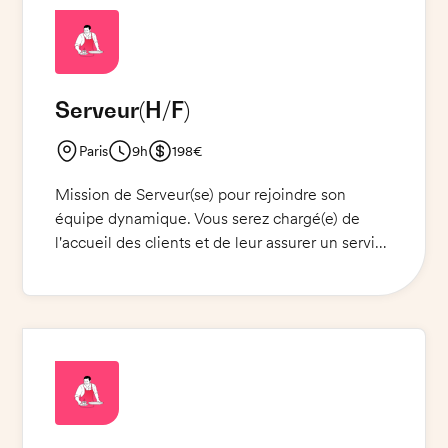
en service à grande échelle, ainsi qu'un bon
niveau en français sont indispensables. De plus,
vous devrez connaître les techniques de service
et de mixologie de base.
Serveur
(H/F)
Paris
9h
198€
Mission de Serveur(se) pour rejoindre son
équipe dynamique. Vous serez chargé(e) de
l'accueil des clients et de leur assurer un service
de qualité. Vous serez également sollicité(e)
pour prendre les commandes, préparer les plats
et assurer le service en salle. Une tenue
professionnelle est exigée et un t-shirt vous
sera fourni par la Manager Jeanne.