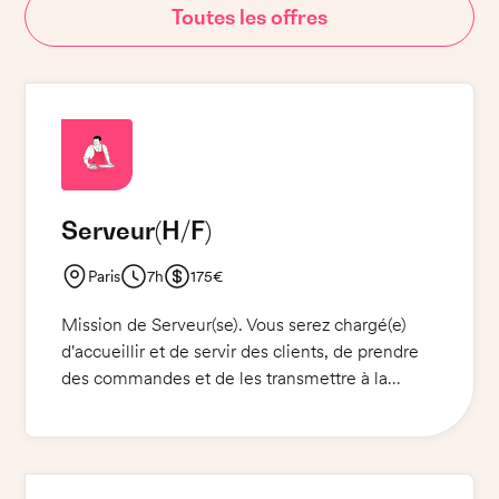
Toutes les offres
Serveur
(H/F)
Paris
7h
175€
Mission de Serveur(se). Vous serez chargé(e)
d'accueillir et de servir des clients, de prendre
des commandes et de les transmettre à la
cuisine, de dresser les tables et de leur fournir
un service de qualité. Vous devez porter des
jeans, une chemise et des chaussures de ville
ou des baskets. Une expérience en plateau et