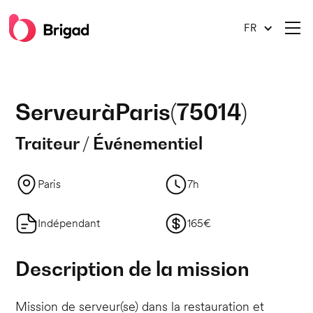
FR
Serveur
à
Paris
(
75014
)
Traiteur / Événementiel
Paris
7h
Indépendant
165€
Description de la mission
Mission de serveur(se) dans la restauration et