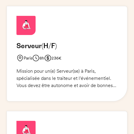
Serveur
(H/F)
Paris
8h
236€
Mission pour un(e) Serveur(se) à Paris,
spécialisée dans le traiteur et l'événementiel.
Vous devez être autonome et avoir de bonnes
notions d'anglais. Vous serez responsable de la
préparation et du service des plats et des
boissons, de l'accueil des clients et de leur
satisfaction et de l'entretien des locaux. Vous
travaillerez en étroite collaboration avec le
personnel de cuisine et l'équipe de direction.