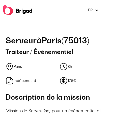
FR
Serveur
à
Paris
(
75013
)
Traiteur / Événementiel
Paris
8h
Indépendant
176€
Description de la mission
Mission de Serveur(se) pour un événementiel et