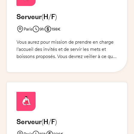
Serveur
(H/F)
Paris
9h
198€
Vous aurez pour mission de prendre en charge
l'accueil des invités et de servir les mets et
boissons proposés. Vous devrez veiller à ce que
les invités se sentent bien accueillis et leur offrir
un service impeccable. Vous serez responsable
de la préparation des buffets et de la mise en
place des tables. Vous devrez également veiller
à ce que la salle soit propre et rangée et à ce
que toutes les consignes de sécurité
alimentaire soient respectées.
Serveur
(H/F)
Paris
10h
226€