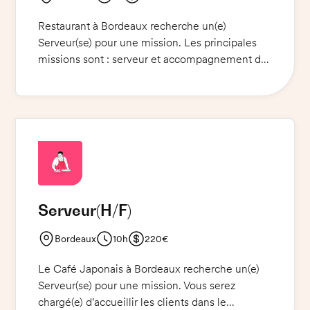
Restaurant à Bordeaux recherche un(e)
Serveur(se) pour une mission. Les principales
missions sont : serveur et accompagnement de
l'équipe, prise de commande, gestion de la
salle et aide à la plonge. Une bonne humeur et
le sens du service sont indispensables. Un T-
SHIRT vous sera fourni par le manager.
Serveur
(H/F)
Bordeaux
10h
220€
Le Café Japonais à Bordeaux recherche un(e)
Serveur(se) pour une mission. Vous serez
chargé(e) d'accueillir les clients dans le