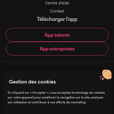
Centre d’aide
Contact
Télécharger l’app
App talents
App entreprises
© Brigad 2016-
2026
- Tous droits réservés
Gestion des cookies
Français
En cliquant sur « Accepter », vous acceptez le stockage de cookies
sur votre appareil pour améliorer la navigation sur le site, analyser
Charte de confidentialité
son utilisation et contribuer à nos efforts de marketing.
CGU/CGV
Mentions légales