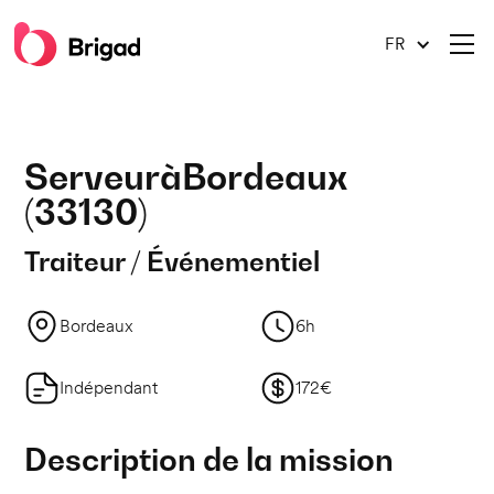
FR
Serveur
à
Bordeaux
(
33130
)
Traiteur / Événementiel
Bordeaux
6h
Indépendant
172€
Description de la mission