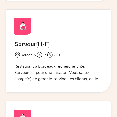
prestation et à la satisfaction de la
clientèle.Vous vous engagez à porter un
pantalon ou un jeans noir, un t-shirt ou une
chemise noir et des chaussures de ville noir. Un
limonadier et un stylo sont fournis.
Serveur
(H/F)
Bordeaux
5h
150€
Restaurant à Bordeaux recherche un(e)
Serveur(se) pour une mission. Vous serez
chargé(e) de gérer le service des clients, de leur
offrir un service de qualité et de les conseiller.
Vous veillerez à ce que toutes les commandes
passées soient servies correctement et à temps.
Vous prendrez les commandes, préparerez les
boissons et les plats et nettoierez les tables.
Vous serez également responsable de la caisse