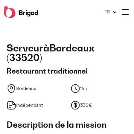
FR
Serveur
à
Bordeaux
(
33520
)
Restaurant traditionnel
Bordeaux
15h
Indépendant
330€
Description de la mission