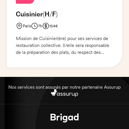
professionnel(le) passionné(e) et motivé(e) pour
Cuisinier
(H/F)
ce poste.
Paris
7h
154€
Mission de Cuisinier(ère) pour ses services de
restauration collective. Il/elle sera responsable
de la préparation des plats, du respect des
normes d'hygiène et de sécurité alimentaire,
ainsi que de la satisfaction des clients. Il/elle
devra s'assurer de la qualité des produits utilisés
et du bon déroulement du service.
Nos services sont assurés par notre partenaire Assurup