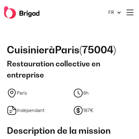
FR
Cuisinier
à
Paris
(
75004
)
Restauration collective en
entreprise
Paris
8h
Indépendant
187€
Description de la mission