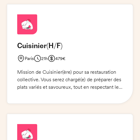
Cuisinier
(H/F)
Paris
21h
479€
Mission de Cuisinier(ère) pour sa restauration
collective. Vous serez chargé(e) de préparer des
plats variés et savoureux, tout en respectant les
normes d'hygiène et de sécurité alimentaires.
Vous devrez veiller à la qualité, à la fraîcheur et
à la présentation des plats. Vous êtes également
responsable de l'entretien et du nettoyage des
équipements et des locaux. Une tenue de
cuisine et des chaussures de sécurité sont
nécessaires. Mission pour un(e)