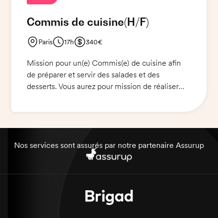
indispensables.
Commis de cuisine
(H/F)
Paris
17h
340€
Mission pour un(e) Commis(e) de cuisine afin
de préparer et servir des salades et des
desserts. Vous aurez pour mission de réaliser
des préparations froides variées, et de veiller à
ce que les normes d'hygiène et de sécurité
soient respectées. Vous devrez également vous
assurer que le travail de la cuisine est accompli
efficacement et en temps voulu. De plus, vous
Nos services sont assurés par notre partenaire Assurup
serez amené à effectuer des tâches d'entretien
et de nettoyage afin de maintenir les lieux
propres et fonctionnels.