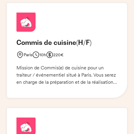
de santé et de sécurité alimentaire soient
respectées. Vous devrez être en mesure de
travailler sous pression et dans un
environnement dynamique. Une pièce
d’identité est requise.
Commis de cuisine
(H/F)
Paris
10h
220€
Mission de Commis(e) de cuisine pour un
traiteur / événementiel situé à Paris. Vous serez
en charge de la préparation et de la réalisation
de sandwichs selon les spécificités de chaque
commande. Vous utiliserez des produits frais et
de qualité pour satisfaire à la demande des
clients. Vous serez également responsable du
maintien des normes d'hygiène et de sécurité
alimentaire. Un bon sens du service client et
une excellente présentation sont