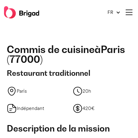
FR
Commis de cuisine
à
Paris
(
77000
)
Restaurant traditionnel
Paris
20h
Indépendant
420€
Description de la mission