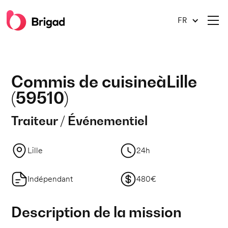
FR
Commis de cuisine
à
Lille
(
59510
)
Traiteur / Événementiel
Lille
24h
Indépendant
480€
Description de la mission