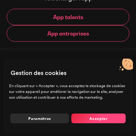
App talents
App entreprises
© Brigad 2016-
2026
- Tous droits réservés
Gestion des cookies
Français
En cliquant sur « Accepter », vous acceptez le stockage de cookies
sur votre appareil pour améliorer la navigation sur le site, analyser
Charte de confidentialité
son utilisation et contribuer à nos efforts de marketing.
CGU/CGV
Mentions légales
Préférences de cookies
Paramètres
Accepter