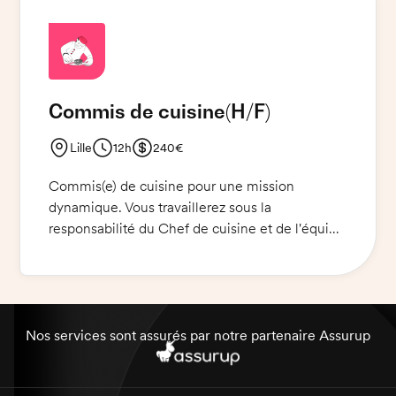
couteaux et autres outils de cuisine. De plus,
vous devrez faire preuve de rigueur,
d'organisation et de respect des normes
d'hygiène.
Commis de cuisine
(H/F)
Lille
12h
240€
Commis(e) de cuisine pour une mission
dynamique. Vous travaillerez sous la
responsabilité du Chef de cuisine et de l'équipe
de restauration. Vous serez responsable de la
préparation et de la mise en place des produits
culinaires. Expérience en cuisine exigée, même
si court (3 jours minimum). Vous travaillerez à
Lille dans notre restaurant traditionnel, à Marcq.
Nos services sont assurés par notre partenaire Assurup
Une bonne attitude et une présentation soignée
sont des prérequis.