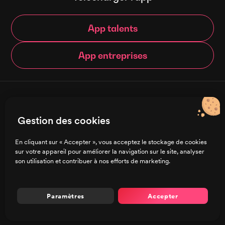
App talents
App entreprises
© Brigad 2016-
2026
- Tous droits réservés
Gestion des cookies
Français
En cliquant sur « Accepter », vous acceptez le stockage de cookies
sur votre appareil pour améliorer la navigation sur le site, analyser
Charte de confidentialité
son utilisation et contribuer à nos efforts de marketing.
CGU/CGV
Mentions légales
Préférences de cookies
Paramètres
Accepter