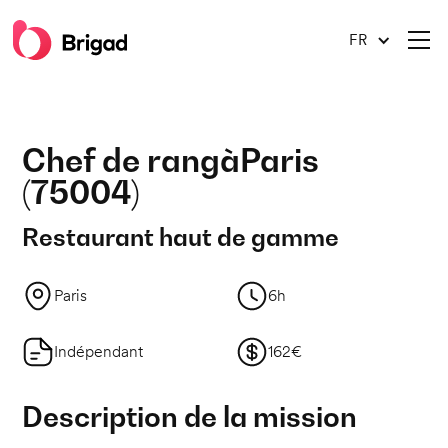
FR
Chef de rang
à
Paris
(
75004
)
Restaurant haut de gamme
Paris
6h
Indépendant
162€
Description de la mission