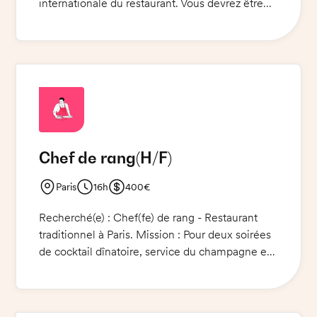
internationale du restaurant. Vous devrez être
capable de parler anglais afin de mieux
satisfaire les clients. Vous travaillerez avec une
carte brasserie qui offre des plats délicieux et
variés. Vous serez responsable du service à
table et des commandes des clients. Votre
mission sera de garantir un service de qualité et
un environnement agréable.
Chef de rang
(H/F)
Paris
16h
400€
Recherché(e) : Chef(fe) de rang - Restaurant
traditionnel à Paris. Mission : Pour deux soirées
de cocktail dînatoire, service du champagne et
des petits fours au plateau ainsi que tenue d'un
stand boisson pour accueillir et servir les invités.
Exigences : Présentation impeccable et bonne