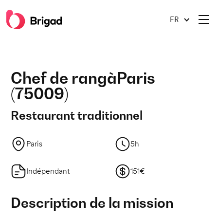
FR
Chef de rang
à
Paris
(
75009
)
Restaurant traditionnel
Paris
5h
Indépendant
151€
Description de la mission