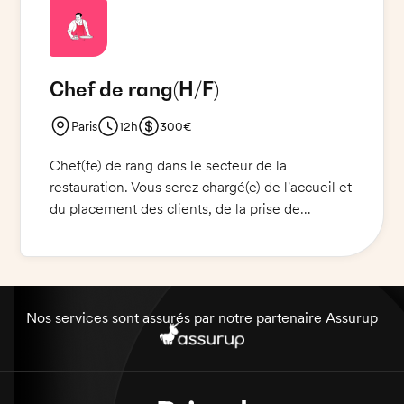
chargé(e) de veiller à la bonne tenue du
restaurant, et au respect des normes d'hygiène.
Vous devrez être à l'écoute des attentes des
clients et veiller à leur satisfaction. Tenue sobre
Chef de rang
(H/F)
et professionnelle exigée, ainsi qu'un sourire
accueillant.
Paris
12h
300€
Chef(fe) de rang dans le secteur de la
restauration. Vous serez chargé(e) de l'accueil et
du placement des clients, de la prise de
commandes ainsi que du service à table et à
emporter. Vous devrez encaisser les paiements
et gérer un fond de caisse. Venez offrir une
expérience unique à nos clients.
Nos services sont assurés par notre partenaire Assurup