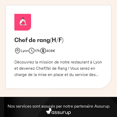
déroulement du service de la brasserie. Vous
serez également chargé de gérer et de
maintenir l'organisation et la propreté des salles
et des cuisines. Une excellente présentation et
une attitude chaleureuse sont essentielles pour
réussir cette mission.
Chef de rang
(H/F)
Lyon
17h
408€
Découvrez la mission de notre restaurant à Lyon
et devenez Chef(fe) de Rang ! Vous serez en
charge de la mise en place et du service des
plats, accompagnés d'un sourire et d'un service
à la clientèle irréprochable. Vous contrôlerez la
qualité des produits et veillerez à l'entretien des
locaux. Vous devrez également vous assurer du
respect des normes d'hygiène et de sécurité
Nos services sont assurés par notre partenaire Assurup
alimentaire. Une bonne connaissance de la