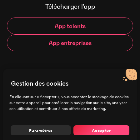
Télécharger l’app
App talents
App entreprises
© Brigad 2016-
2026
- Tous droits réservés
Gestion des cookies
Français
En cliquant sur « Accepter », vous acceptez le stockage de cookies
sur votre appareil pour améliorer la navigation sur le site, analyser
Charte de confidentialité
son utilisation et contribuer à nos efforts de marketing.
CGU/CGV
Mentions légales
Préférences de cookies
Paramètres
Accepter