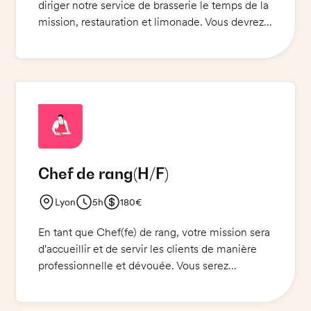
diriger notre service de brasserie le temps de la
mission, restauration et limonade. Vous devrez
être à l'aise avec la prise de commandes et le
service de qualité. Si vous avez un gilet
limonadier, nous vous invitons à le porter sinon
nous vous en fournirons un et un nœud
papillon. Nous espèrons que vous accepeterez
cette belle mission !
Chef de rang
(H/F)
Lyon
5h
180€
En tant que Chef(fe) de rang, votre mission sera
d'accueillir et de servir les clients de manière
professionnelle et dévouée. Vous serez
responsable de la préparation des tables et de
la présentation des plats, et assurerez le bon