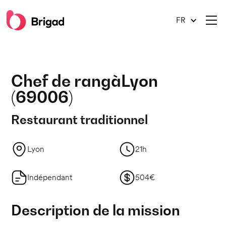
FR
Chef de rang
à
Lyon
(
69006
)
Restaurant traditionnel
Lyon
21h
Indépendant
504€
Description de la mission