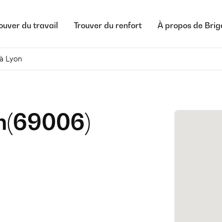
ouver du travail
Trouver du renfort
À propos de Bri
 à Lyon
n
(
69006
)