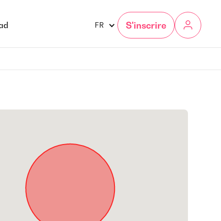
S'inscrire
gad
FR