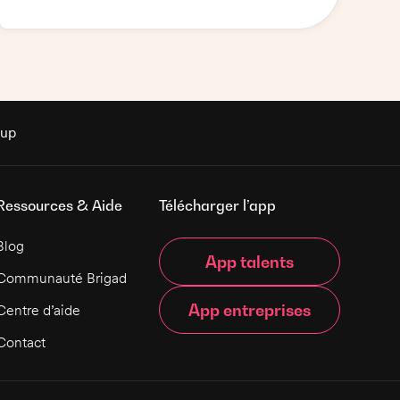
avec le sourire et leur proposer une
expérience de qualité. Vous veillerez à ce
que la salle soit toujours propre et que le
service soit rapide et efficace. Vous devrez
également vous assurer que les produits
sont toujours bien préparés et servis selon
les standards du restaurant. Vous serez
rup
habillé(e) en chemise noir ou blanc pour les
hommes et un tee shirt noir ou blanc (sans
dessins) pour les femmes. Si vous êtes
Ressources & Aide
Télécharger l’app
motivé(e) et prêt(e) à relever ce challenge,
alors n'hésitez pas à accepter la mission !
Blog
App talents
Communauté Brigad
App entreprises
Centre d’aide
Contact