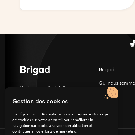
un service impeccable à nos clients. Vous
devrez donc être présentable, serviable et
souriant. Il vous faudra également connaître
les menus et les vins proposés pour les
présenter aux clients. Vous devrez aussi
veiller à ce que le restaurant soit propre et
bien rangé. Vous porterez une tenue
professionnelle et adaptée : jupe ou
pantalon foncé, chemise noire manches
longues, et des baskets noires propres. Une
Brigad
formation en limonadier serait un plus.
Qui nous somme
Restauration & Hôtellerie
Carrières
Sanitaire & Médico-social
Gestion des cookies
Presse
En cliquant sur « Accepter », vous acceptez le stockage
de cookies sur votre appareil pour améliorer la
navigation sur le site, analyser son utilisation et
contribuer à nos efforts de marketing.