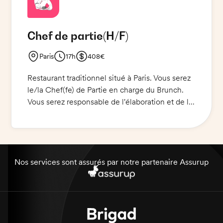
est requise.
Chef de partie
(H/F)
Paris
17h
408€
Restaurant traditionnel situé à Paris. Vous serez
le/la Chef(fe) de Partie en charge du Brunch.
Vous serez responsable de l'élaboration et de la
préparation des plats selon les recettes mises
en place par le Chef. Vous veillerez à la qualité,
à la fraîcheur des produits et à la bonne
présentation des plats. Vous travaillerez en
étroite collaboration avec les autres membres
Nos services sont assurés par notre partenaire Assurup
de l'équipe et assurerez le bon déroulement
des services. Une excellente connaissance des
techniques culinaires est impérative pour ce
poste.