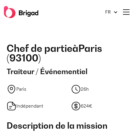
FR
Chef de partie
à
Paris
(
93100
)
Traiteur / Événementiel
Paris
26h
Indépendant
624€
Description de la mission