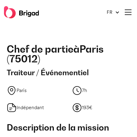
FR
Chef de partie
à
Paris
(
75012
)
Traiteur / Événementiel
Paris
7h
Indépendant
193€
Description de la mission