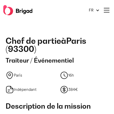
FR
Chef de partie
à
Paris
(
93300
)
Traiteur / Événementiel
Paris
16h
Indépendant
384€
Description de la mission