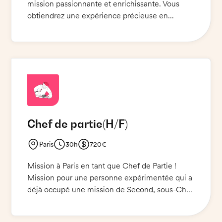
mission passionnante et enrichissante. Vous
obtiendrez une expérience précieuse en
cuisine, en service et en nettoyage. Le
restaurant d'entreprise est doté de 450 couverts
et vous travaillerez en étroite collaboration avec
le Chef. Vous aurez à produire des plats chauds
de qualité.
Chef de partie
(H/F)
Paris
30h
720€
Mission à Paris en tant que Chef de Partie !
Mission pour une personne expérimentée qui a
déjà occupé une mission de Second, sous-Chef
ou Chef. Vous serez formé et accompagné par
le Chef de Cuisine pour le service du midi et