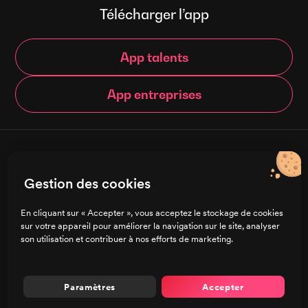
Télécharger l’app
App talents
App entreprises
© Brigad 2016-
2026
- Tous droits réservés
Gestion des cookies
Français
En cliquant sur « Accepter », vous acceptez le stockage de cookies
sur votre appareil pour améliorer la navigation sur le site, analyser
Charte de confidentialité
son utilisation et contribuer à nos efforts de marketing.
CGU/CGV
Mentions légales
Préférences de cookies
Paramètres
Accepter