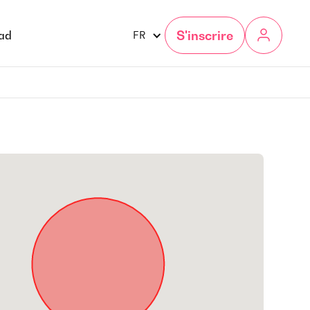
S'inscrire
gad
FR