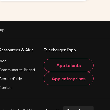
stocks, de la qualité et de la préparation des
plats à servir. Il/Elle s'assurera de la bonne
présentation des plats et des bonnes
pratiques culinaires. Il/Elle devra également
veiller à la satisfaction des clients et à
l'application des normes d'hygiène et de
rup
sécurité alimentaire.
Ressources & Aide
Télécharger l’app
Blog
App talents
Communauté Brigad
App entreprises
Centre d’aide
Contact