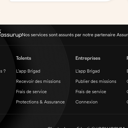
satisfaction des clients. Le Chef de Partie
devra s'assurer que les normes de santé et
de sécurité alimentaire sont respectées et
que la qualité des plats servis est maintenue.
Il/Elle sera responsable de la supervision des
cuisiniers et de la préparation des plats en
Nos services sont assurés par notre partenaire Assu
grillades pour un restaurant desservant 350
personnes par jour.
Talents
Entreprises
s ?
L’app Brigad
L’app Brigad
Recevoir des missions
Publier des missions
Frais de service
Frais de service
Protections & Assurance
Connexion