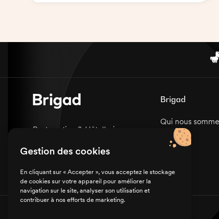
haut de gamme. Vous travaillerez en étroite
collaboration avec le chef de cuisine et serez
chargé(e) de la préparation et du dressage
des plats, ainsi que du respect des normes
d'hygiène et de sécurité alimentaire. Une
maîtrise des techniques culinaires et des
produits de qualité est indispensable.
Brigad
Qui nous somme
Restauration & Hôtellerie
Carrières
Sanitaire & Médico-social
Gestion des cookies
Presse
En cliquant sur « Accepter », vous acceptez le stockage
de cookies sur votre appareil pour améliorer la
navigation sur le site, analyser son utilisation et
contribuer à nos efforts de marketing.