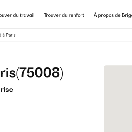
ouver du travail
Trouver du renfort
À propos de Bri
 à Paris
ris
(
75008
)
rise