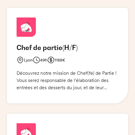
Chef de partie
(H/F)
Lyon
49h
1188€
Découvrez notre mission de Chef(fe) de Partie !
Vous serez responsable de l'élaboration des
entrées et des desserts du jour, et de leur
dressage et envoi rapide. Vous devrez
également veiller à ce que le nettoyage final du
service soit effectué. Respectez les règles
d'hygiène et de sécurité et portez la tenue de
cuisine et des chaussures de sécurité requises.
Bonne maîtrise des couteaux et du poste froid