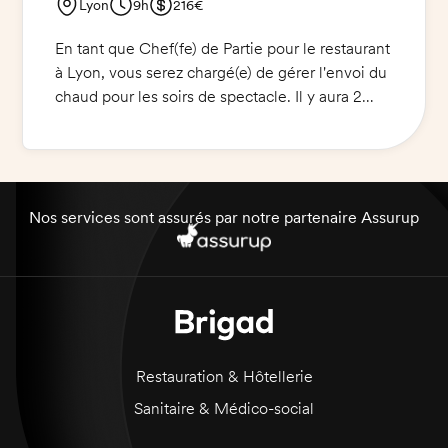
Lyon
9h
216€
En tant que Chef(fe) de Partie pour le restaurant
à Lyon, vous serez chargé(e) de gérer l'envoi du
chaud pour les soirs de spectacle. Il y aura 2
services de 1h30, un avant et un après le
spectacle, et je m'assurerai de refaire la mise en
place entre les services si nécessaire.
Nos services sont assurés par notre partenaire Assurup
Restauration & Hôtellerie
Sanitaire & Médico-social