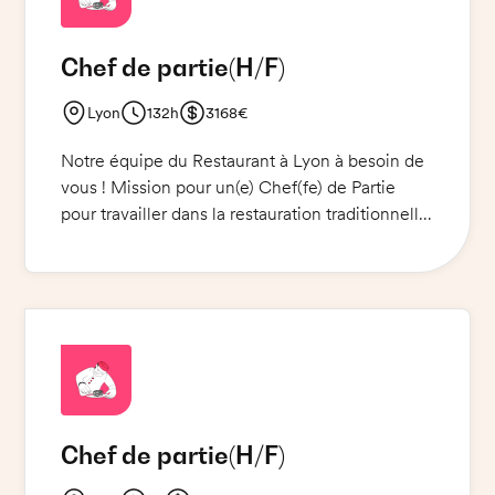
est exigée. Ne manquez pas cette opportunité !
Chef de partie
(H/F)
Lyon
132h
3168€
Notre équipe du Restaurant à Lyon à besoin de
vous ! Mission pour un(e) Chef(fe) de Partie
pour travailler dans la restauration traditionnelle.
Vous serez en charge de l'élaboration des
entrées et des desserts du jour ainsi que de la
mise en place et du dressage des plats. Vous
aurez également à nettoyer le poste froid et à
garantir un service rapide et de qualité. Une
tenue de cuisine et des chaussures de sécurité
sont nécessaires, ainsi que des couteaux pour
le poste froid.
Chef de partie
(H/F)