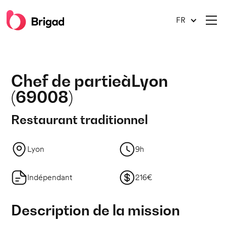
FR
Chef de partie
à
Lyon
(
69008
)
Restaurant traditionnel
Lyon
9h
Indépendant
216€
Description de la mission