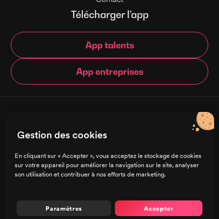
Télécharger l’app
App talents
App entreprises
© Brigad 2016-
2026
- Tous droits réservés
Gestion des cookies
Français
En cliquant sur « Accepter », vous acceptez le stockage de cookies
sur votre appareil pour améliorer la navigation sur le site, analyser
Charte de confidentialité
son utilisation et contribuer à nos efforts de marketing.
CGU/CGV
Mentions légales
Préférences de cookies
Paramètres
Accepter