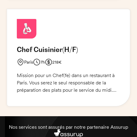
plats, en respectant les normes d'hygiène et de
sécurité alimentaire. Vous serez également en
charge du contrôle des inventaires et des
commandes. Votre mission sera de créer des
recettes originales et savoureuses.
Chef Cuisinier
(H/F)
Paris
7h
218€
Mission pour un Chef(fe) dans un restaurant à
Paris. Vous serez le seul responsable de la
préparation des plats pour le service du midi.
Vous devez respecter les recettes fournies et à
base de produits frais. Vous serez également
responsable de l'utilisation des variocookings et
du four rational.
Nos services sont assurés par notre partenaire Assurup