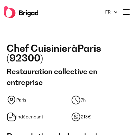
FR
Chef Cuisinier
à
Paris
(
92300
)
Restauration collective en
entreprise
Paris
7h
Indépendant
213€