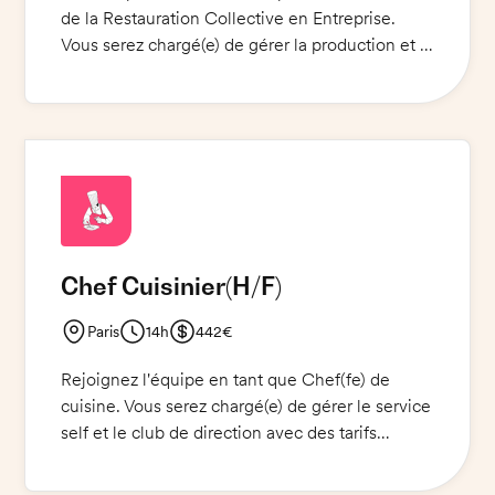
de la Restauration Collective en Entreprise.
Vous serez chargé(e) de gérer la production et la
préparation des repas des clients. Vous devrez
également respecter les normes d'hygiène et
de sécurité. Vous devrez veiller à ce que les
repas soient servis à temps et avec un haut
niveau de qualité. La tenue de cuisine et des
chaussures de sécurité sont obligatoires. Si
vous êtes prêt(e) à relever ce défi, n'hésitez pas
à nous contacter !
Chef Cuisinier
(H/F)
Paris
14h
442€
Rejoignez l'équipe en tant que Chef(fe) de
cuisine. Vous serez chargé(e) de gérer le service
self et le club de direction avec des tarifs
compris entre 90 et 97 couverts. Vous devrez
assurer la préparation et la mise en place des