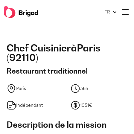
FR
Chef Cuisinier
à
Paris
(
92110
)
Restaurant traditionnel
Paris
36h
Indépendant
1051€
Description de la mission