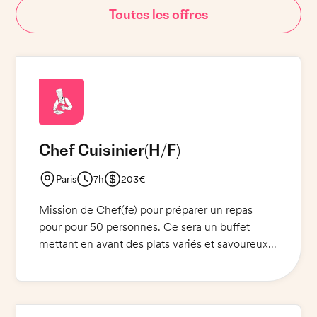
Toutes les offres
Chef Cuisinier
(H/F)
Paris
7h
203€
Mission de Chef(fe) pour préparer un repas
pour pour 50 personnes. Ce sera un buffet
mettant en avant des plats variés et savoureux.
Vous serez responsable de l'élaboration du
menu, de la sélection des produits frais, des
achats nécessaires et de la préparation des
plats. Vous devrez également superviser et