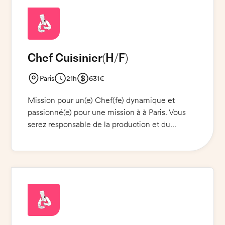
organiser l'ensemble de l'équipe de préparation
et de service. Une personne dynamique et
organisée, avec un grand sens de la créativité et
une passion pour la cuisine, est recherchée.
Chef Cuisinier
(H/F)
Paris
21h
631€
Mission pour un(e) Chef(fe) dynamique et
passionné(e) pour une mission à à Paris. Vous
serez responsable de la production et du
service à l'assiette dans un restaurant
d'entreprise très haut de gamme. Vous devrez
développer des menus variés et innovants pour
les clients. Vous serez également impliqué(e)
dans le développement de la qualité et de
l'expérience client, la gestion des stocks et des
budgets et le respect des normes d'hygiène et
de sécurité.