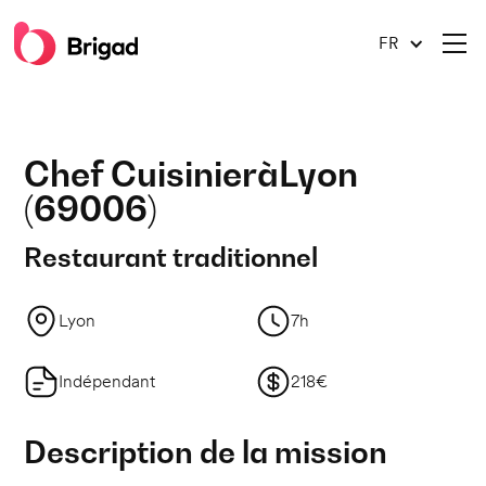
FR
Chef Cuisinier
à
Lyon
(
69006
)
Restaurant traditionnel
Lyon
7h
Indépendant
218€
Description de la mission