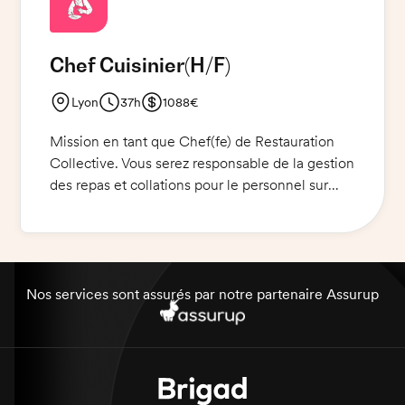
Chef Cuisinier
(H/F)
Lyon
37h
1088€
Mission en tant que Chef(fe) de Restauration
Collective. Vous serez responsable de la gestion
des repas et collations pour le personnel sur
place. Vous devrez planifier, préparer, servir et
organiser des repas de qualité, et veiller à ce
que les normes d'hygiène et de sécurité
alimentaire soient respectées. Vous devez
également veiller à ce que les clients reçoivent
Nos services sont assurés par notre partenaire Assurup
le meilleur service et satisfaits. N'oubliez pas
d'avoir votre CNI.