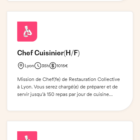
compétences culinaires et sa créativité pour
offrir une prestation club, des repas d'affaires et
des activités traiteur haut de gamme ainsi que
des repas de Noël.
Chef Cuisinier
(H/F)
Lyon
35h
1015€
Mission de Chef(fe) de Restauration Collective
à Lyon. Vous serez chargé(e) de préparer et de
servir jusqu'à 150 repas par jour de cuisine
maison et de service au self. Vous serez
également responsable de la passation des
commandes et de la préparation des repas pour
l'ADMR. Vous offrirez à nos clients un service de
qualité.