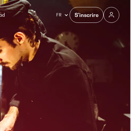
S'inscrire
gad
FR