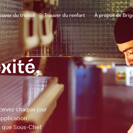
ouver du travail
Trouver du renfort
À propos de Bri
xité,
ecevez chaque jour
application
nt que Sous-Chef