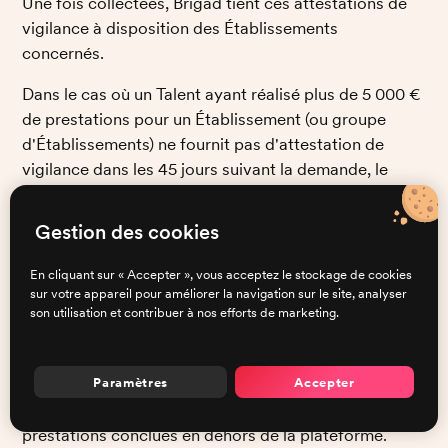
Une fois collectées, Brigad tient ces attestations de 
vigilance à disposition des Établissements 
concernés. 
Dans le cas où un Talent ayant réalisé plus de 5 000 € 
de prestations pour un Établissement (ou groupe 
d'Établissements) ne fournit pas d'attestation de 
vigilance dans les 45 jours suivant la demande, le 
Talent n'aura plus accès aux missions proposées par 
cet Établissement (ou Groupe d'établissements) 
Gestion des cookies
jusqu'à l'envoi du document. 
En cliquant sur « Accepter », vous acceptez le stockage de cookies
Il est à noter que le fait pour Brigad de fournir ce 
sur votre appareil pour améliorer la navigation sur le site, analyser
service de collecte d'Attestation de vigilance pour 
son utilisation et contribuer à nos efforts de marketing.
les Établissements n'entraîne en aucun cas le 
transfert de l'obligation légale de l'établissement de 
Paramètres
Accepter
collecter et de contrôler les attestations de vigilance. 
Notamment, Brigad ne peut avoir connaissance de 
prestations conclues en dehors de la plateforme. 