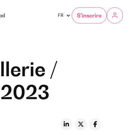
S'inscrire
gad
FR
lerie /
l 2023