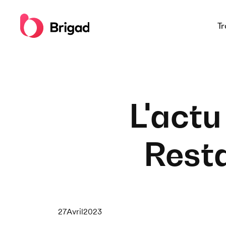
Tr
L'actu
Resta
27
Avril
2023