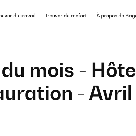
ouver du travail
Trouver du renfort
À propos de Bri
 du mois - Hôtel
uration - Avri