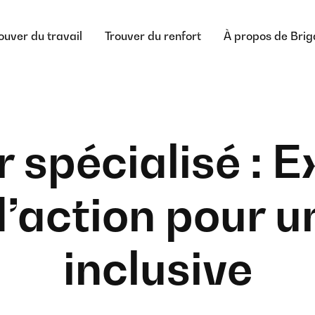
ouver du travail
Trouver du renfort
À propos de Bri
spécialisé : E
action pour u
inclusive