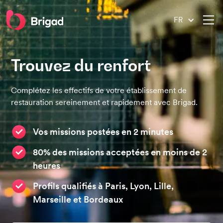
FR
Trouvez du renfort
Complétez les effectifs de votre établissement de
restauration sereinement et rapidement avec Brigad.
Vos missions postées en 2 minutes
80% des missions acceptées en moins de 2
heures
Profils qualifiés à Paris, Lyon, Lille,
Marseille et Bordeaux