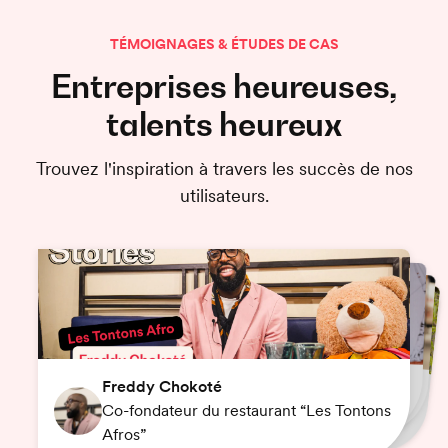
TÉMOIGNAGES & ÉTUDES DE CAS
Entreprises heureuses,
talents heureux
Trouvez l'inspiration à travers les succès de nos
utilisateurs.
Gladys Mifsud
Léo Willefert
Luka Slatinsek
Michèle Abdellaoui
Jean-Eudes Bernard
Ludiwine Beaugez
Johann Bollier
Freddy Chokoté
Assistante RH
Directeur des opérations La Brigade
Fondateur et gérant de Burger Boss
Directrice d’établissement à MAS O.
Coordinatrice Emploi chez Serenest
Gérant du bar “La Base Arrière”
Savage
Co-fondateur du restaurant “Les Tontons
Co-fondateur du restaurant “Sacré Frenchy”
Afros”