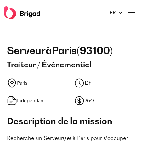
FR
Serveur
à
Paris
(
93100
)
Traiteur / Événementiel
Paris
12h
Indépendant
264€
Description de la mission
Recherche un Serveur(se) à Paris pour s'occuper