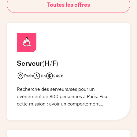
Toutes les offres
Serveur
(H/F)
Paris
11h
242€
Recherche des serveurs/ses pour un
événement de 800 personnes à Paris. Pour
cette mission : avoir un comportement
impeccable et une belle présentation. La tenue
vestimentaire exigée est une cravate fine noire,
une chemise blanche repassée, un costume
noir et des chaussures noires cirées. Les