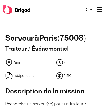
FR
Serveur
à
Paris
(
75008
)
Traiteur / Événementiel
Paris
7h
Indépendant
215€
Description de la mission
Recherche un serveur(se) pour un traiteur /