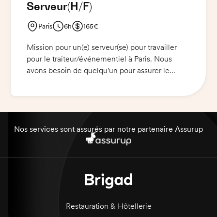
Serveur
(H/F)
Paris
6h
165€
Mission pour un(e) serveur(se) pour travailler
pour le traiteur/événementiel à Paris. Nous
avons besoin de quelqu'un pour assurer le
service durant la soirée. Vos missions seront : la
mise en place du cocktail dinatoire, l'installation
des verres et des boissons, l'alimentation du
buffet et le réassort des boissons, le lavage des
verres pendant la soirée.
Nos services sont assurés par notre partenaire Assurup
Restauration & Hôtellerie