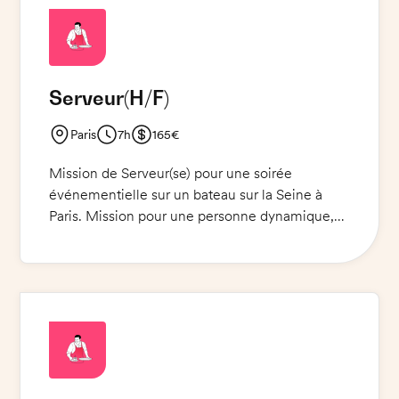
serveurs/ses doivent pouvoir préparer des
cocktails simples, des verres de vin et des
coupes de champagne.
Serveur
(H/F)
Paris
7h
165€
Mission de Serveur(se) pour une soirée
événementielle sur un bateau sur la Seine à
Paris. Mission pour une personne dynamique,
capable de gérer le service de façon autonome
et efficace. Les qualités requises sont la
ponctualité, la responsabilité et la réactivité.