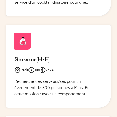
service d'un cocktail dînatoire pour une
privatisation de 60 à 70 personnes. Vous
travaillerez avec une équipe de 3 personnes en
salle. Vous serez en charge de servir les plats,
renseigner les invités et veiller à ce que tout se
déroule parfaitement.
Serveur
(H/F)
Paris
11h
242€
Recherche des serveurs/ses pour un
événement de 800 personnes à Paris. Pour
cette mission : avoir un comportement
impeccable et une belle présentation. La tenue
vestimentaire exigée est une cravate fine noire,
une chemise blanche repassée, un costume