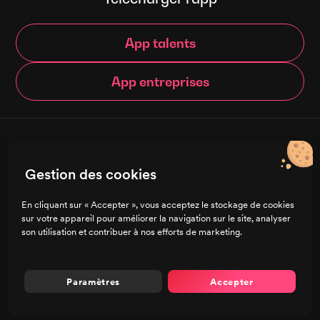
App talents
App entreprises
© Brigad 2016-
2026
- Tous droits réservés
Gestion des cookies
Français
En cliquant sur « Accepter », vous acceptez le stockage de cookies
sur votre appareil pour améliorer la navigation sur le site, analyser
Charte de confidentialité
son utilisation et contribuer à nos efforts de marketing.
CGU/CGV
Mentions légales
Préférences de cookies
Paramètres
Accepter