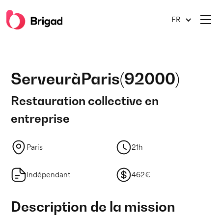
FR
Serveur
à
Paris
(
92000
)
Restauration collective en
entreprise
Paris
21h
Indépendant
462€
Description de la mission