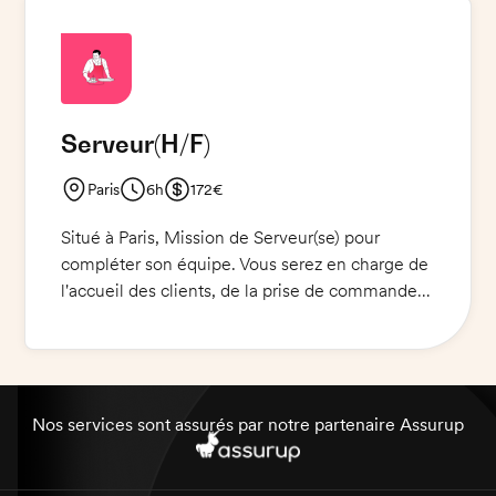
noir et des chaussures noires cirées. Les
serveurs/ses doivent pouvoir préparer des
cocktails simples, des verres de vin et des
coupes de champagne.
Serveur
(H/F)
Paris
6h
172€
Situé à Paris, Mission de Serveur(se) pour
compléter son équipe. Vous serez en charge de
l'accueil des clients, de la prise de commandes
et du service des plats. Vous devrez également
veiller à la propreté de votre environnement de
travail. Vous contribuerez également à
l'ambiance conviviale et à la satisfaction des
clients. Vous bénéficierez d'une formation
Nos services sont assurés par notre partenaire Assurup
initiale et continue. Vous aurez l'opportunité de
développer votre savoir-faire et de travailler